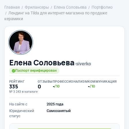
Главная
Фрилансеры
Елена Соловьева
Портфолио
Лендинг на Tilda для интернет-магазина по продаже
керамики
Елена Соловьева
›
siverko
Паспорт верифицирован
РЕЙТИНГ
ОТЗЫВЫ
ПРОФЕССИОНАЛИЗМ
КОММУНИКАЦИЯ
335
0
-
-
/10
/10
№ 3 243 в каталоге
На сайте с
2025 года
Юридический
Самозанятый
статус