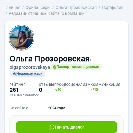
Главная
Фрилансеры
Ольга Прозоровская
Портфолио
Редизайн страницы сайта "о компании"
Ольга Прозоровская
›
olgaprozorovskaya
Паспорт верифицирован
Нейросаммари
РЕЙТИНГ
ОТЗЫВЫ
ПРОФЕССИОНАЛИЗМ
КОММУНИКАЦИЯ
281
0
-
-
/10
/10
№ 4 168 в каталоге
На сайте с
2024 года
Начать диалог