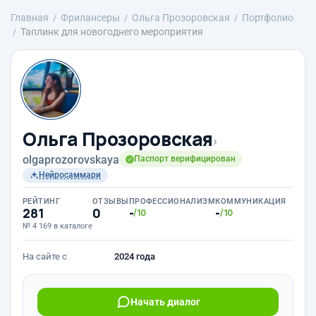
Главная
Фрилансеры
Ольга Прозоровская
Портфолио
Таплинк для новогоднего мероприятия
Ольга Прозоровская
›
olgaprozorovskaya
Паспорт верифицирован
Нейросаммари
РЕЙТИНГ
ОТЗЫВЫ
ПРОФЕССИОНАЛИЗМ
КОММУНИКАЦИЯ
281
0
-
-
/10
/10
№ 4 169 в каталоге
На сайте с
2024 года
Начать диалог