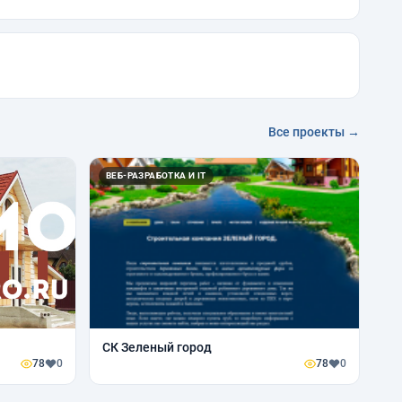
Все проекты →
ВЕБ-РАЗРАБОТКА И IT
СК Зеленый город
78
0
78
0