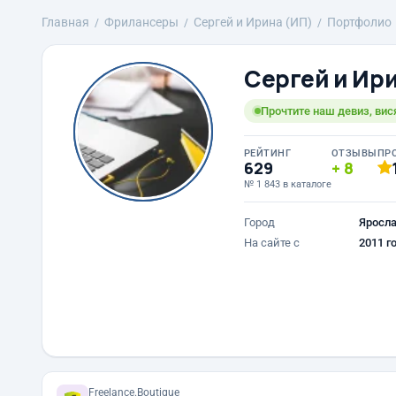
Главная
Фрилансеры
Сергей и Ирина (ИП)
Портфолио
Сергей и Ир
Прочтите наш девиз, вис
РЕЙТИНГ
ОТЗЫВЫ
ПР
629
8
№ 1 843 в каталоге
Город
Яросл
На сайте с
2011 г
Freelance.Boutique