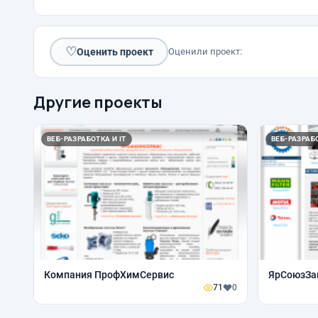
♡
Оценить проект
Оценили проект:
Другие проекты
ВЕБ-РАЗРАБОТКА И IT
ВЕБ-РАЗРАБО
Компания ПрофХимСервис
ЯрСоюзЗа
71
0