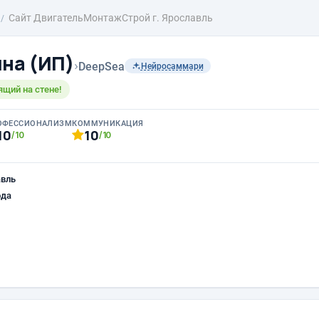
Сайт ДвигательМонтажСтрой г. Ярославль
ина (ИП)
›
DeepSea
Нейросаммари
ящий на стене!
ОФЕССИОНАЛИЗМ
КОММУНИКАЦИЯ
10
10
/10
/10
авль
ода