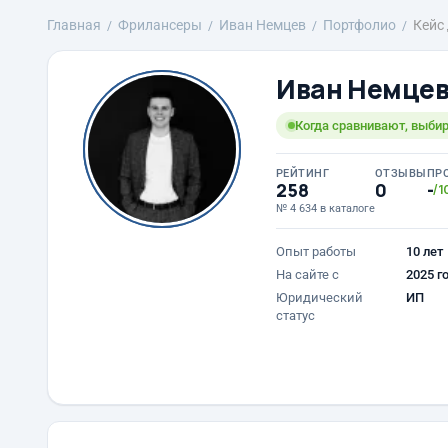
Главная
Фрилансеры
Иван Немцев
Портфолио
Кейс
Иван Немце
Когда сравнивают, выби
РЕЙТИНГ
ОТЗЫВЫ
ПР
258
0
-
/1
№ 4 634 в каталоге
Опыт работы
10 лет
На сайте с
2025 г
Юридический
ИП
статус