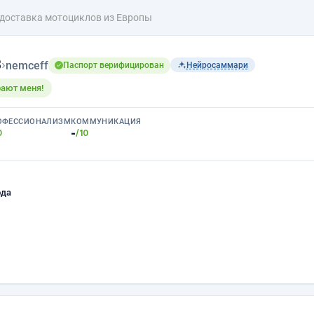
 доставка мотоциклов из Европы
в
›
nemceff
Паспорт верифицирован
Нейросаммари
рают меня!
ОФЕССИОНАЛИЗМ
КОММУНИКАЦИЯ
-
0
/10
ода