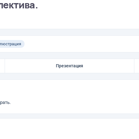
лектива.
люстрация
Презентация
рать.