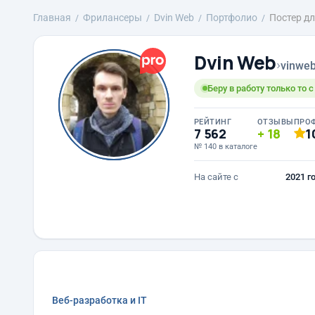
Главная
Фрилансеры
Dvin Web
Портфолио
Постер д
Dvin Web
›
vinwe
Беру в работу только то 
РЕЙТИНГ
ОТЗЫВЫ
ПРО
7 562
18
1
№ 140 в каталоге
На сайте с
2021 г
Веб-разработка и IT