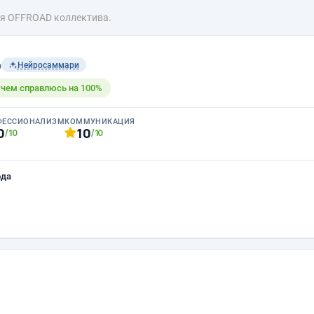
ля OFFROAD коллектива.
b
Нейросаммари
с чем справлюсь на 100%
ФЕССИОНАЛИЗМ
КОММУНИКАЦИЯ
0
10
/10
/10
ода