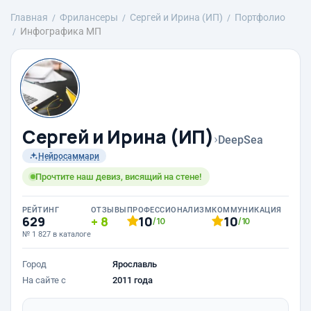
Главная
Фрилансеры
Сергей и Ирина (ИП)
Портфолио
Инфографика МП
Сергей и Ирина (ИП)
›
DeepSea
Нейросаммари
Прочтите наш девиз, висящий на стене!
РЕЙТИНГ
ОТЗЫВЫ
ПРОФЕССИОНАЛИЗМ
КОММУНИКАЦИЯ
629
8
10
10
/10
/10
№ 1 827 в каталоге
Город
Ярославль
На сайте с
2011 года