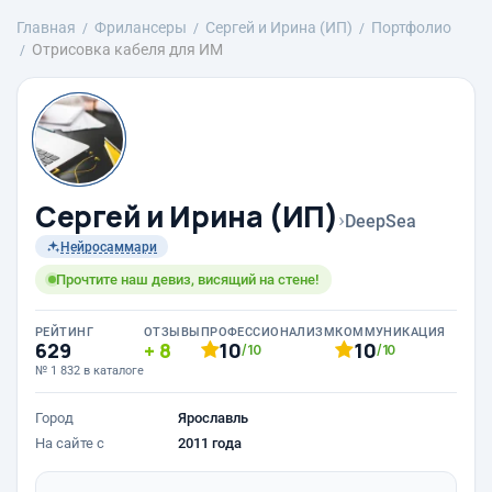
Главная
Фрилансеры
Сергей и Ирина (ИП)
Портфолио
Отрисовка кабеля для ИМ
Сергей и Ирина (ИП)
›
DeepSea
Нейросаммари
Прочтите наш девиз, висящий на стене!
РЕЙТИНГ
ОТЗЫВЫ
ПРОФЕССИОНАЛИЗМ
КОММУНИКАЦИЯ
629
8
10
10
/10
/10
№ 1 832 в каталоге
Город
Ярославль
На сайте с
2011 года