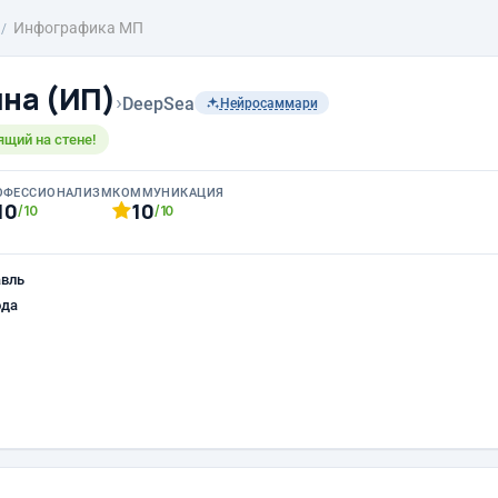
Инфографика МП
ина (ИП)
›
DeepSea
Нейросаммари
ящий на стене!
ОФЕССИОНАЛИЗМ
КОММУНИКАЦИЯ
10
10
/10
/10
авль
ода