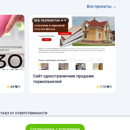
Все проекты →
ВЕБ-РАЗРАБОТКА И IT
Сайт одностраничник продажи
термопанелей
66
0
116
0
тказ от ответственности
Соглашаюсь с условиями