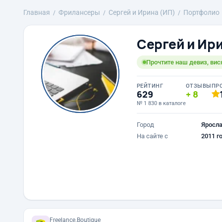
Главная
Фрилансеры
Сергей и Ирина (ИП)
Портфолио
Сергей и Ир
Прочтите наш девиз, вис
РЕЙТИНГ
ОТЗЫВЫ
ПР
629
8
№ 1 830 в каталоге
Город
Яросл
На сайте с
2011 г
Freelance.Boutique