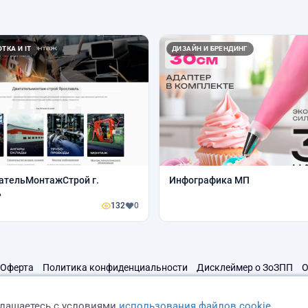
ТКА И IT
ДИЗАЙН И БРЕНДИНГ
ательМонтажСтрой г.
Инфографика МП
ь
132
0
Оферта
Политика конфиденциальности
Дисклеймер о ЗоЗПП
О
глашаетесь с условиями
использования файлов cookie