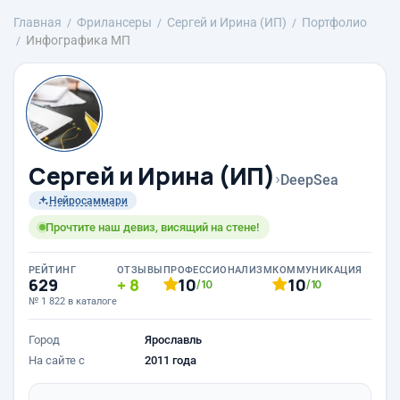
Главная
Фрилансеры
Сергей и Ирина (ИП)
Портфолио
Инфографика МП
Сергей и Ирина (ИП)
›
DeepSea
Нейросаммари
Прочтите наш девиз, висящий на стене!
РЕЙТИНГ
ОТЗЫВЫ
ПРОФЕССИОНАЛИЗМ
КОММУНИКАЦИЯ
629
8
10
10
/10
/10
№ 1 822 в каталоге
Город
Ярославль
На сайте с
2011 года