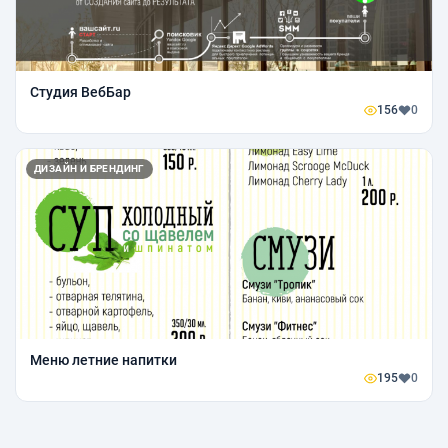
Студия ВебБар
156
0
ДИЗАЙН И БРЕНДИНГ
Меню летние напитки
195
0