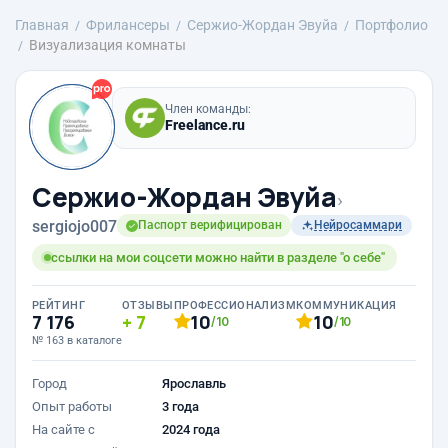
Главная
Фрилансеры
Сержио-Жордан Эвуйа
Портфолио
Визуализация комнаты
Член команды:
Freelance.ru
Сержио-Жордан Эвуйа
›
sergiojo007
Паспорт верифицирован
Нейросаммари
ссылки на мои соцсети можно найти в разделе "о себе"
РЕЙТИНГ
ОТЗЫВЫ
ПРОФЕССИОНАЛИЗМ
КОММУНИКАЦИЯ
7 176
7
10
10
/10
/10
№ 163 в каталоге
Город
Ярославль
Опыт работы
3 года
На сайте с
2024 года