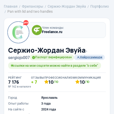
Главная
Фрилансеры
Сержио-Жордан Эвуйа
Портфолио
Pan with lid and two handles
Член команды:
Freelance.ru
Сержио-Жордан Эвуйа
›
sergiojo007
Паспорт верифицирован
Нейросаммари
ссылки на мои соцсети можно найти в разделе "о себе"
РЕЙТИНГ
ОТЗЫВЫ
ПРОФЕССИОНАЛИЗМ
КОММУНИКАЦИЯ
7 176
7
10
10
/10
/10
№ 162 в каталоге
Город
Ярославль
Опыт работы
3 года
На сайте с
2024 года