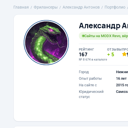
Главная
Фрилансеры
Александр Антонов
Портфолио
Александр А
Сайты на MODX Revo, вёр
РЕЙТИНГ
ОТЗЫВЫ
ПР
167
5
№ 8 674 в каталоге
Город
Нижни
Опыт работы
16 лет
На сайте с
2015 г
Юридический
Самоз
статус