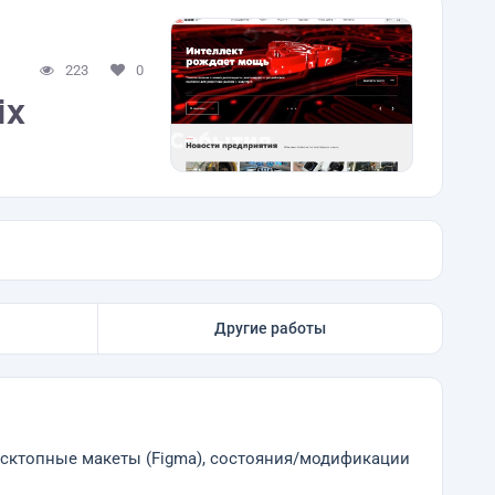
223
0
ix
Другие работы
десктопные макеты (Figma), состояния/модификации