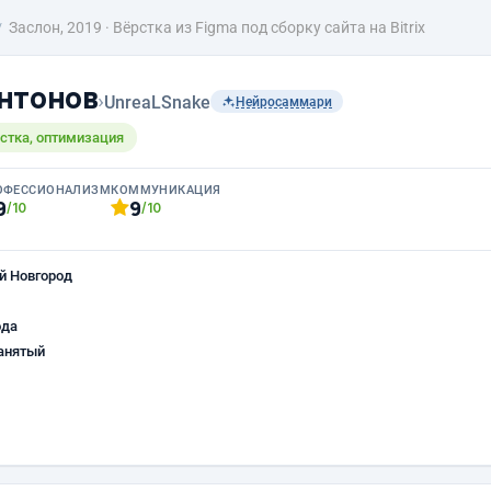
Заслон, 2019 · Вёрстка из Figma под сборку сайта на Bitrix
нтонов
›
UnreaLSnake
Нейросаммари
стка, оптимизация
ОФЕССИОНАЛИЗМ
КОММУНИКАЦИЯ
9
9
/10
/10
й Новгород
ода
анятый