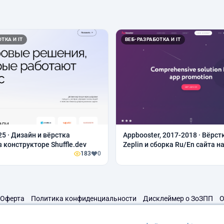
ТКА И IT
ВЕБ-РАЗРАБОТКА И IT
25 · Дизайн и вёрстка
Appbooster, 2017-2018 · Вёрст
 конструкторе Shuffle.dev
Zeplin и сборка Ru/En сайта 
183
0
Revo
Оферта
Политика конфиденциальности
Дисклеймер о ЗоЗПП
О