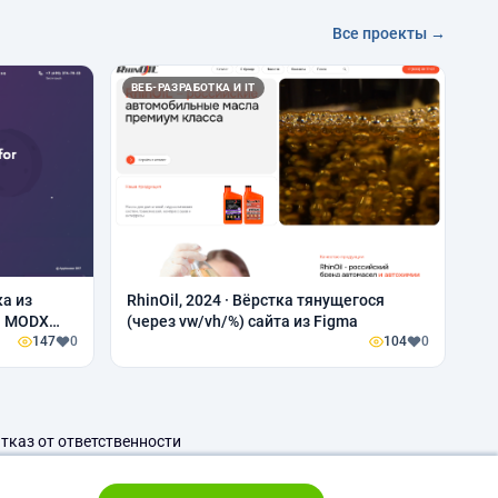
Все проекты →
ВЕБ-РАЗРАБОТКА И IT
ка из
RhinOil, 2024 · Вёрстка тянущегося
на MODX
(через vw/vh/%) сайта из Figma
147
0
104
0
тказ от ответственности