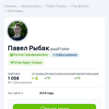
Главная
Фрилансеры
Павел Рыбак
Портфолио
Логотипы
Павел Рыбак
›
paulf1sher
Паспорт верифицирован
Нейросаммари
Потом будет поздно
РЕЙТИНГ
ОТЗЫВЫ
ПРОФЕССИОНАЛИЗМ
КОММУНИКАЦИЯ
1 058
6
-
-
/10
/10
№ 1 326 в каталоге
На сайте с
2018 года
Начать диалог