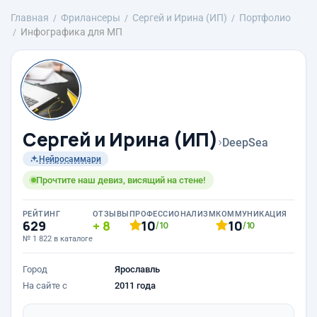
Главная
Фрилансеры
Сергей и Ирина (ИП)
Портфолио
Инфографика для МП
Сергей и Ирина (ИП)
›
DeepSea
Нейросаммари
Прочтите наш девиз, висящий на стене!
РЕЙТИНГ
ОТЗЫВЫ
ПРОФЕССИОНАЛИЗМ
КОММУНИКАЦИЯ
629
8
10
10
/10
/10
№ 1 822 в каталоге
Город
Ярославль
На сайте с
2011 года