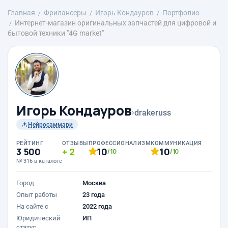
Главная
Фрилансеры
Игорь Кондауров
Портфолио
Интернет-магазин оригинальных запчастей для цифровой и
бытовой техники "4G market"
Игорь Кондауров
›
drakeruss
Нейросаммари
РЕЙТИНГ
ОТЗЫВЫ
ПРОФЕССИОНАЛИЗМ
КОММУНИКАЦИЯ
3 500
2
10
10
/10
/10
№ 316 в каталоге
Город
Москва
Опыт работы
23 года
На сайте с
2022 года
Юридический
ИП
статус