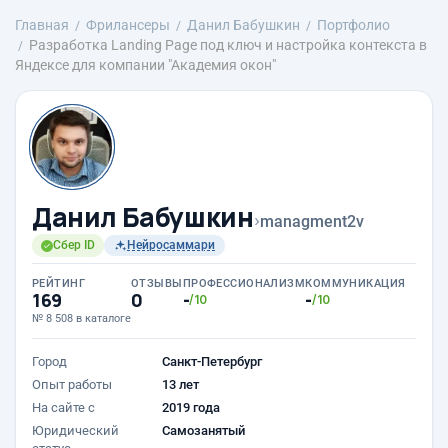
Главная
Фрилансеры
Данил Бабушкин
Портфолио
Разработка Landing Page под ключ и настройка контекста в
Яндексе для компании "Академия окон"
Данил Бабушкин
›
managment2v
Сбер ID
Нейросаммари
РЕЙТИНГ
ОТЗЫВЫ
ПРОФЕССИОНАЛИЗМ
КОММУНИКАЦИЯ
169
0
-
-
/10
/10
№ 8 508 в каталоге
Город
Санкт-Петербург
Опыт работы
13 лет
На сайте с
2019 года
Юридический
Самозанятый