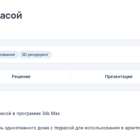
расой
рование
3D-рендеринг
Решение
Презентация
расой в программе 3ds Max
ь одноэтажного дома с террасой для использования в архите