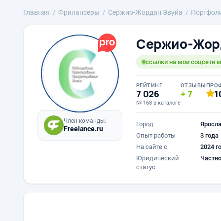
Главная
Фрилансеры
Сержио-Жордан Эвуйа
Портфол
Сержио-Жор
ссылки на мои соцсети м
РЕЙТИНГ
ОТЗЫВЫ
ПРО
7 026
7
1
№ 168 в каталоге
Член команды:
Город
Яросл
Freelance.ru
Опыт работы
3 года
На сайте с
2024 г
Юридический
Частно
статус