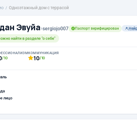
ио
Одноэтажный дом с террасой
дан Эвуйа
›
sergiojo007
Паспорт верифицирован
Ней
ожно найти в разделе "о себе"
ФЕССИОНАЛИЗМ
КОММУНИКАЦИЯ
0
10
/10
/10
авль
ода
е лицо