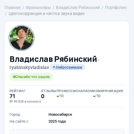
Главная
Фрилансеры
Владислав Рябинский
Портфолио
Цветокоррекция и чистка звука видео
Владислав Рябинский
›
ryabinskyvladislav
Нейросаммари
Спасибо что зашли
РЕЙТИНГ
ОТЗЫВЫ
ПРОФЕССИОНАЛИЗМ
КОММУНИКАЦИЯ
71
0
-
-
/10
/10
№ 49 828 в каталоге
Город
Новосибирск
На сайте с
2025 года