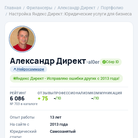
Главная
Фрилансеры
Александр Директ
Портфолио
Настройка Яндекс Директ: Юридические услуги для бизнеса
Александр Директ
›
al0er
Сбер ID
Нейросаммари
Яндекс Директ - Исправляю ошибки других с 2013 года!
РЕЙТИНГ
ОТЗЫВЫ
ПРОФЕССИОНАЛИЗМ
КОММУНИКАЦИЯ
6 086
75
-
-
/10
/10
№ 703 в каталоге
Опыт работы
13 лет
На сайте с
2013 года
Юридический
Самозанятый
статус