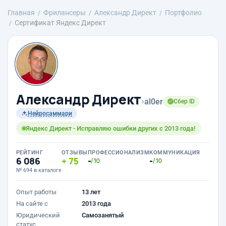
Главная
Фрилансеры
Александр Директ
Портфолио
Сертификат Яндекс Директ
Александр Директ
›
al0er
Сбер ID
Нейросаммари
Яндекс Директ - Исправляю ошибки других с 2013 года!
РЕЙТИНГ
ОТЗЫВЫ
ПРОФЕССИОНАЛИЗМ
КОММУНИКАЦИЯ
6 086
75
-
-
/10
/10
№ 694 в каталоге
Опыт работы
13 лет
На сайте с
2013 года
Юридический
Самозанятый
статус