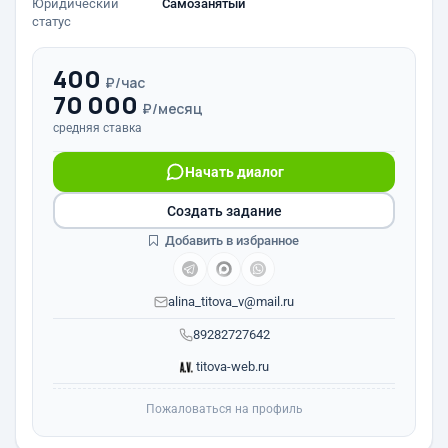
Юридический
Самозанятый
статус
400
₽/час
70 000
₽/месяц
средняя ставка
Начать диалог
Создать задание
Добавить в избранное
alina_titova_v@mail.ru
89282727642
titova-web.ru
Пожаловаться на профиль