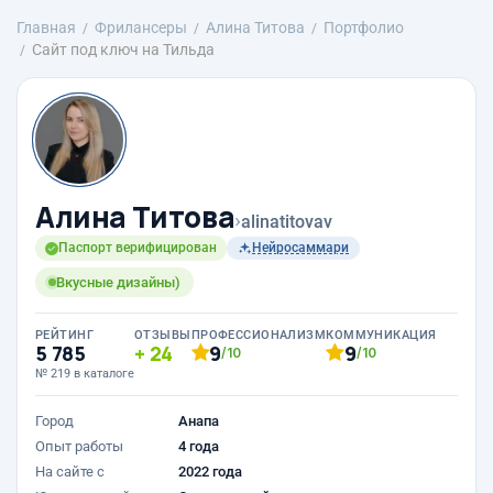
Главная
Фрилансеры
Алина Титова
Портфолио
Сайт под ключ на Тильда
Алина Титова
›
alinatitovav
Паспорт верифицирован
Нейросаммари
Вкусные дизайны)
РЕЙТИНГ
ОТЗЫВЫ
ПРОФЕССИОНАЛИЗМ
КОММУНИКАЦИЯ
5 785
24
9
9
/10
/10
№ 219 в каталоге
Город
Анапа
Опыт работы
4 года
На сайте с
2022 года