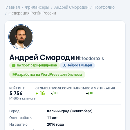
Главная
Фрилансеры
Андрей Смородин
Портфолио
Федерация Регби России
Андрей Смородин
›
feodoraxis
Паспорт верифицирован
Нейросаммари
Разработка на WordPress для бизнеса
РЕЙТИНГ
ОТЗЫВЫ
ПРОФЕССИОНАЛИЗМ
КОММУНИКАЦИЯ
5 754
16
-
-
/10
/10
№ 680 в каталоге
Город
Калининград (Кенигсберг)
Опыт работы
11 лет
На сайте с
2016 года