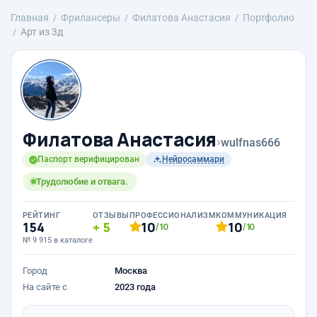
Главная
Фрилансеры
Филатова Анастасия
Портфолио
Арт из 3д
Филатова Анастасия
›
wulfnas666
Паспорт верифицирован
Нейросаммари
Трудолюбие и отвага.
РЕЙТИНГ
ОТЗЫВЫ
ПРОФЕССИОНАЛИЗМ
КОММУНИКАЦИЯ
154
5
10
10
/10
/10
№ 9 915 в каталоге
Город
Москва
На сайте с
2023 года