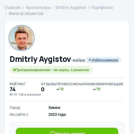
Главная
Фрилансеры
Dmitriy Aygistov
Портфолио
Фильтр объектов
Dmitriy Aygistov
›
eelee
Нейросаммари
Программирование - не наука, а ремесло
РЕЙТИНГ
ОТЗЫВЫ
ПРОФЕССИОНАЛИЗМ
КОММУНИКАЦИЯ
74
0
-
-
/10
/10
№ 41 136 в каталоге
Город
Химки
На сайте с
2023 года
Начать диалог