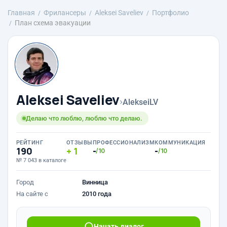
Главная
Фрилансеры
Aleksei Saveliev
Портфолио
План схема эвакуации
Aleksei Saveliev
›
AlekseiLV
Делаю что люблю, люблю что делаю.
РЕЙТИНГ
ОТЗЫВЫ
ПРОФЕССИОНАЛИЗМ
КОММУНИКАЦИЯ
190
1
-
-
/10
/10
№ 7 043 в каталоге
Город
Винница
На сайте с
2010 года
Начать диалог