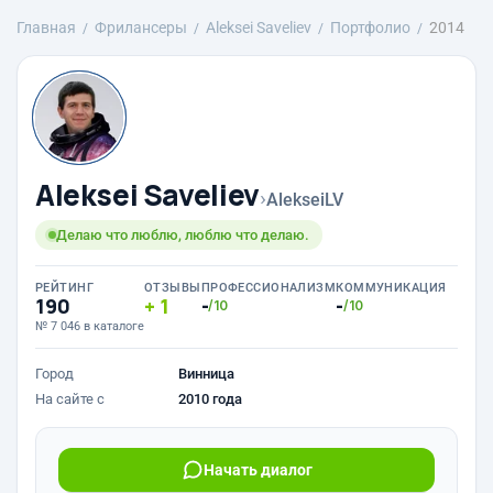
Главная
Фрилансеры
Aleksei Saveliev
Портфолио
2014
Aleksei Saveliev
›
AlekseiLV
Делаю что люблю, люблю что делаю.
РЕЙТИНГ
ОТЗЫВЫ
ПРОФЕССИОНАЛИЗМ
КОММУНИКАЦИЯ
190
1
-
-
/10
/10
№ 7 046 в каталоге
Город
Винница
На сайте с
2010 года
Начать диалог