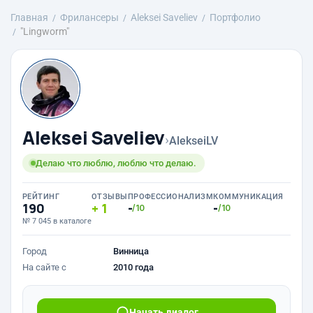
Главная
Фрилансеры
Aleksei Saveliev
Портфолио
"Lingworm"
Aleksei Saveliev
›
AlekseiLV
Делаю что люблю, люблю что делаю.
РЕЙТИНГ
ОТЗЫВЫ
ПРОФЕССИОНАЛИЗМ
КОММУНИКАЦИЯ
190
1
-
-
/10
/10
№ 7 045 в каталоге
Город
Винница
На сайте с
2010 года
Начать диалог