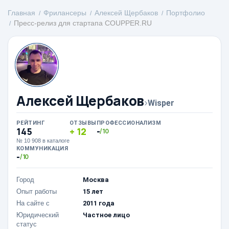
Главная
Фрилансеры
Алексей Щербаков
Портфолио
Пресс-релиз для стартапа COUPPER.RU
Алексей Щербаков
›
Wisper
РЕЙТИНГ
ОТЗЫВЫ
ПРОФЕССИОНАЛИЗМ
145
12
-
/10
№ 10 908 в каталоге
КОММУНИКАЦИЯ
-
/10
Город
Москва
Опыт работы
15 лет
На сайте с
2011 года
Юридический
Частное лицо
статус