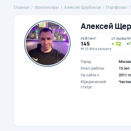
Главная
Фрилансеры
Алексей Щербаков
Портфолио
Алексей Щер
РЕЙТИНГ
ОТЗЫВЫ
П
145
12
-
/
№ 10 904 в каталоге
Город
Москв
Опыт работы
15 лет
На сайте с
2011 г
Юридический
Частно
статус