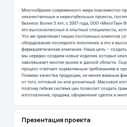
Многообразие современного мира повсеместно пре
некачественные и нерентабельные проекты, посте
бизнесе. Более 5 лет, с 2007 года, ООО «МиллТау
это высококлассные и опытные специалисты, котор
Что же привлекает наших постоянных клиентов со
оборудования последнего поколения, а это и выс
фармацевтическая компания. Наша цель – создать 
мы нередко создаем новые изделия, которые неиз
завоевывает многие рынки в данной области. Сырь
процесс отвечает нормативным требованиям в про
Помимо качества продукции, не менее важным фак
от того, оптовый он или розничный. Массовое изг
поэтому гибкая система цен позволит создать гра
изготовление, продажа, оформление сделок и мног
Презентация проекта