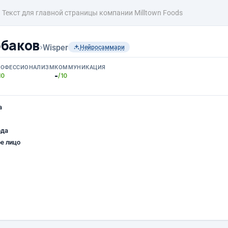
Текст для главной страницы компании Milltown Foods
баков
›
Wisper
Нейросаммари
РОФЕССИОНАЛИЗМ
КОММУНИКАЦИЯ
-
10
/10
а
ода
е лицо