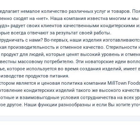
длагает немалое количество различных услуг и товаров. Поя
пенно сходят на «нет». Наша компания известна многим и мы
н Фудз» радует своих клиентов качественными кондитерскими
ые всегда отвечают за результат своей работы.
трудничать с нами? Во-первых, наши изделия изготавливают
окая производительность и отменное качество. Стерильности
продукт для людей, которые ценят высокий уровень и отменн
вестны массовому потребителю. Эти новаторские идеи вопл
е, которое используется во время создания изделий, имеет 
изводстве продуктов питания.
тором является и ценовая политика компании MillTown Foods
отовление кондитерских изделий такого же высокого качества
мотные и взаимовыгодные условия сотрудничества на всех уро
ое другое. Наши функции разнообразны и если Вы хотите уто