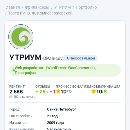
Главная
Фрилансеры
УТРИУМ
Портфолио
Театр им. В. Ф. Комиссаржевской.
УТРИУМ
›
DPanicov
Нейросаммари
Web разработка - (WordPress+WooCommerce),
Полиграфия,
РЕЙТИНГ
ОТЗЫВЫ
ПРОФЕССИОНАЛИЗМ
КОММУНИКАЦИЯ
2 688
25
1
10
10
/10
/10
/
№ 402 в каталоге
Город
Санкт-Петербург
Опыт работы
21 год
На сайте с
2009 года
Юридический
Частное лицо