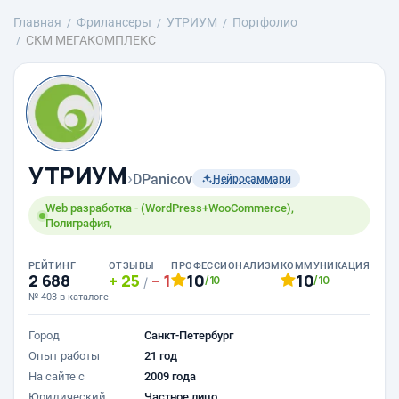
Главная
Фрилансеры
УТРИУМ
Портфолио
СКМ МЕГАКОМПЛЕКС
УТРИУМ
›
DPanicov
Нейросаммари
Web разработка - (WordPress+WooCommerce),
Полиграфия,
РЕЙТИНГ
ОТЗЫВЫ
ПРОФЕССИОНАЛИЗМ
КОММУНИКАЦИЯ
2 688
25
1
10
10
/10
/10
/
№ 403 в каталоге
Город
Санкт-Петербург
Опыт работы
21 год
На сайте с
2009 года
Юридический
Частное лицо