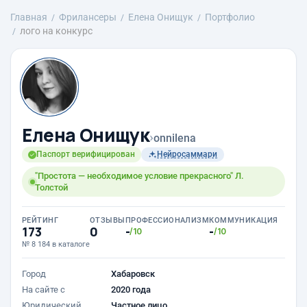
Главная
Фрилансеры
Елена Онищук
Портфолио
лого на конкурс
Елена Онищук
›
onnilena
Паспорт верифицирован
Нейросаммари
"Простота — необходимое условие прекрасного" Л.
Толстой
РЕЙТИНГ
ОТЗЫВЫ
ПРОФЕССИОНАЛИЗМ
КОММУНИКАЦИЯ
173
0
-
-
/10
/10
№ 8 184 в каталоге
Город
Хабаровск
На сайте с
2020 года
Юридический
Частное лицо