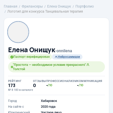
Главная
Фрилансеры
Елена Онищук
Портфолио
Логотип для конкурса Танцевальная терапия
Елена Онищук
›
onnilena
Паспорт верифицирован
Нейросаммари
"Простота — необходимое условие прекрасного" Л.
Толстой
РЕЙТИНГ
ОТЗЫВЫ
ПРОФЕССИОНАЛИЗМ
КОММУНИКАЦИЯ
173
0
-
-
/10
/10
№ 8 183 в каталоге
Город
Хабаровск
На сайте с
2020 года
Юридический
Частное лицо