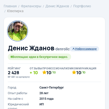
Главная
Фрилансеры
Денис Жданов
Портфолио
Ювелирка
Денис Жданов
›
denrolic
Нейросаммари
Воплощаю идеи в безупречное видео.
РЕЙТИНГ
ОТЗЫВЫ
ПРОФЕССИОНАЛИЗМ
КОММУНИКАЦИЯ
2 428
10
10
10
/10
/10
№ 441 в каталоге
Город
Санкт-Петербург
Опыт работы
28 лет
На сайте с
2015 года
Юридический
ИП
статус