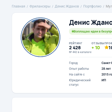
Главная
Фрилансеры
Денис Жданов
Портфолио
Мул
Денис Ждан
Воплощаю идеи в безупр
РЕЙТИНГ
ОТЗЫВЫ
ПРО
2 428
10
1
№ 442 в каталоге
Город
Санкт-
Опыт работы
28 лет
На сайте с
2015 г
Юридический
ИП
статус