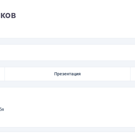
иков
Презентация
бя