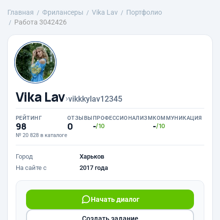
Главная
Фрилансеры
Vika Lav
Портфолио
Работа 3042426
Vika Lav
›
vikkkylav12345
РЕЙТИНГ
ОТЗЫВЫ
ПРОФЕССИОНАЛИЗМ
КОММУНИКАЦИЯ
98
0
-
-
/10
/10
№ 20 828 в каталоге
Город
Харьков
На сайте с
2017 года
Начать диалог
Создать задание