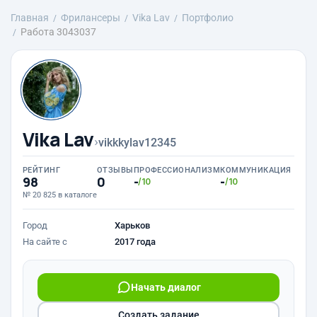
Главная
Фрилансеры
Vika Lav
Портфолио
Работа 3043037
Vika Lav
›
vikkkylav12345
РЕЙТИНГ
ОТЗЫВЫ
ПРОФЕССИОНАЛИЗМ
КОММУНИКАЦИЯ
98
0
-
-
/10
/10
№ 20 825 в каталоге
Город
Харьков
На сайте с
2017 года
Начать диалог
Создать задание