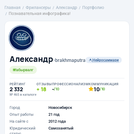
Главная
Фрилансеры
Александр
Портфолио
Познавательная инфографика!
Александр
›
brakhmaputra
Нейросаммари
!абырвалг
РЕЙТИНГ
ОТЗЫВЫ
ПРОФЕССИОНАЛИЗМ
КОММУНИКАЦИЯ
2 332
18
-
10
/10
/10
№ 465 в каталоге
Город
Новосибирск
Опыт работы
21 год
На сайте с
2012 года
Юридический
Самозанятый
статус