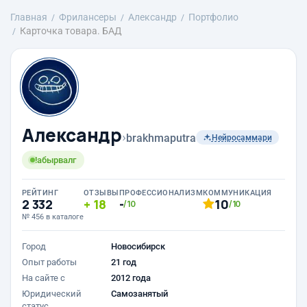
Главная
Фрилансеры
Александр
Портфолио
Карточка товара. БАД
Александр
›
brakhmaputra
Нейросаммари
!абырвалг
РЕЙТИНГ
ОТЗЫВЫ
ПРОФЕССИОНАЛИЗМ
КОММУНИКАЦИЯ
2 332
18
-
10
/10
/10
№ 456 в каталоге
Город
Новосибирск
Опыт работы
21 год
На сайте с
2012 года
Юридический
Самозанятый
статус