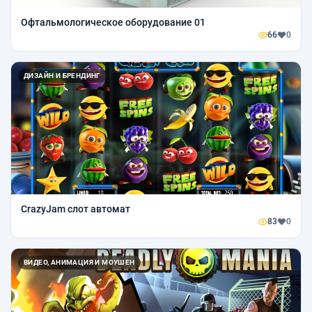
Офтальмологическое оборудование 01
66
0
ДИЗАЙН И БРЕНДИНГ
CrazyJam слот автомат
83
0
ВИДЕО, АНИМАЦИЯ И МОУШЕН