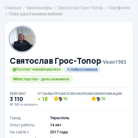
Главная
Фрилансеры
Святослав Грос-Топор
Портфолио
План расстановки мебели
Святослав Грос-Топор
›
Vesin1983
Паспорт верифицирован
Нейросаммари
Мастерство - дело наживное
РЕЙТИНГ
ОТЗЫВЫ
ПРОФЕССИОНАЛИЗМ
КОММУНИКАЦИЯ
3 110
18
9
9
/10
/10
№ 363 в каталоге
Город
Тирасполь
Опыт работы
14 лет
На сайте с
2017 года