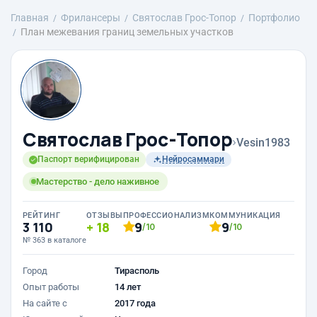
Главная
Фрилансеры
Святослав Грос-Топор
Портфолио
План межевания границ земельных участков
Святослав Грос-Топор
›
Vesin1983
Паспорт верифицирован
Нейросаммари
Мастерство - дело наживное
РЕЙТИНГ
ОТЗЫВЫ
ПРОФЕССИОНАЛИЗМ
КОММУНИКАЦИЯ
3 110
18
9
9
/10
/10
№ 363 в каталоге
Город
Тирасполь
Опыт работы
14 лет
На сайте с
2017 года