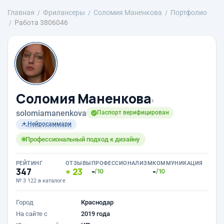
Главная
Фрилансеры
Соломия Маненкова
Портфолио
Работа 3806046
Соломия Маненкова
›
solomiamanenkova
Паспорт верифицирован
Нейросаммари
Профессиональный подход к дизайну
РЕЙТИНГ
ОТЗЫВЫ
ПРОФЕССИОНАЛИЗМ
КОММУНИКАЦИЯ
347
23
-
-
/10
/10
№ 3 122 в каталоге
Город
Краснодар
На сайте с
2019 года