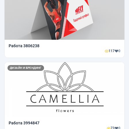
Работа 3806238
117
0
ДИЗАЙН И БРЕНДИНГ
Работа 3994847
73
0