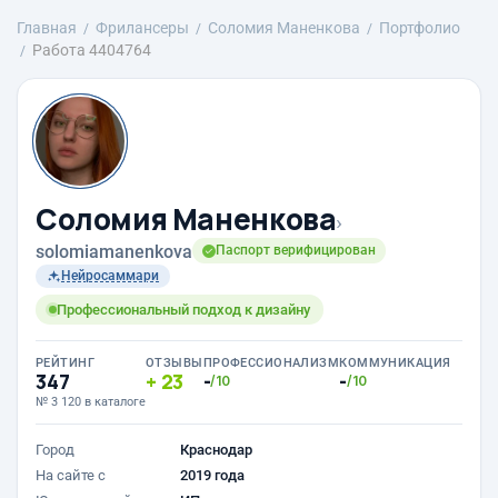
Главная
Фрилансеры
Соломия Маненкова
Портфолио
Работа 4404764
Соломия Маненкова
›
solomiamanenkova
Паспорт верифицирован
Нейросаммари
Профессиональный подход к дизайну
РЕЙТИНГ
ОТЗЫВЫ
ПРОФЕССИОНАЛИЗМ
КОММУНИКАЦИЯ
347
23
-
-
/10
/10
№ 3 120 в каталоге
Город
Краснодар
На сайте с
2019 года