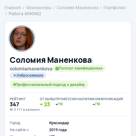
Главная
Фрилансеры
Соломия Маненкова
Портфолио
Работа 4090902
Соломия Маненкова
›
solomiamanenkova
Паспорт верифицирован
Нейросаммари
Профессиональный подход к дизайну
РЕЙТИНГ
ОТЗЫВЫ
ПРОФЕССИОНАЛИЗМ
КОММУНИКАЦИЯ
347
23
-
-
/10
/10
№ 3 117 в каталоге
Город
Краснодар
На сайте с
2019 года