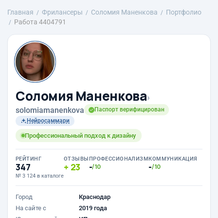
Главная
Фрилансеры
Соломия Маненкова
Портфолио
Работа 4404791
Соломия Маненкова
›
solomiamanenkova
Паспорт верифицирован
Нейросаммари
Профессиональный подход к дизайну
РЕЙТИНГ
ОТЗЫВЫ
ПРОФЕССИОНАЛИЗМ
КОММУНИКАЦИЯ
347
23
-
-
/10
/10
№ 3 124 в каталоге
Город
Краснодар
На сайте с
2019 года