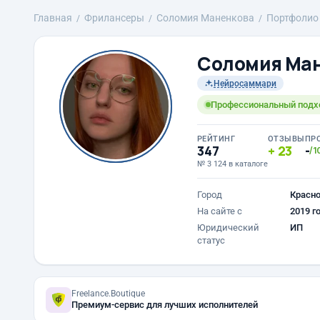
Главная
Фрилансеры
Соломия Маненкова
Портфолио
Соломия Ма
Нейросаммари
Профессиональный подхо
РЕЙТИНГ
ОТЗЫВЫ
ПР
347
23
-
/1
№ 3 124 в каталоге
Город
Красн
На сайте с
2019 г
Юридический
ИП
статус
Freelance.Boutique
Премиум-сервис для лучших исполнителей