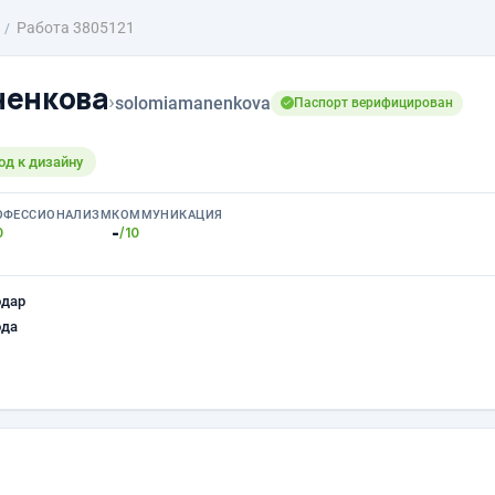
Работа 3805121
ненкова
›
solomiamanenkova
Паспорт верифицирован
д к дизайну
ОФЕССИОНАЛИЗМ
КОММУНИКАЦИЯ
-
0
/10
одар
ода