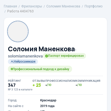
Главная
Фрилансеры
Соломия Маненкова
Портфолио
Работа 4404763
Соломия Маненкова
›
solomiamanenkova
Паспорт верифицирован
Нейросаммари
Профессиональный подход к дизайну
РЕЙТИНГ
ОТЗЫВЫ
ПРОФЕССИОНАЛИЗМ
КОММУНИКАЦИЯ
347
23
-
-
/10
/10
№ 3 123 в каталоге
Город
Краснодар
На сайте с
2019 года