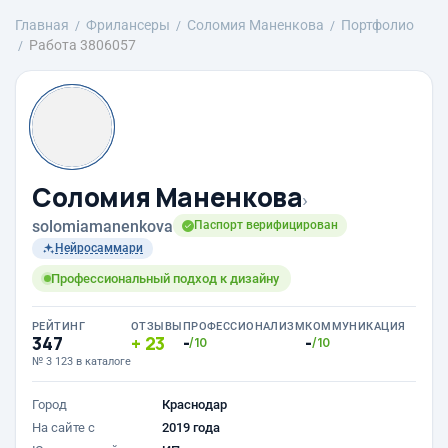
Главная
Фрилансеры
Соломия Маненкова
Портфолио
Работа 3806057
Соломия Маненкова
›
solomiamanenkova
Паспорт верифицирован
Нейросаммари
Профессиональный подход к дизайну
РЕЙТИНГ
ОТЗЫВЫ
ПРОФЕССИОНАЛИЗМ
КОММУНИКАЦИЯ
347
23
-
-
/10
/10
№ 3 123 в каталоге
Город
Краснодар
На сайте с
2019 года