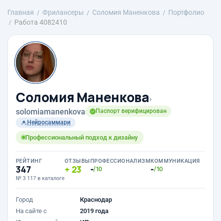
Главная
Фрилансеры
Соломия Маненкова
Портфолио
Работа 4082410
Соломия Маненкова
›
solomiamanenkova
Паспорт верифицирован
Нейросаммари
Профессиональный подход к дизайну
РЕЙТИНГ
ОТЗЫВЫ
ПРОФЕССИОНАЛИЗМ
КОММУНИКАЦИЯ
347
23
-
-
/10
/10
№ 3 117 в каталоге
Город
Краснодар
На сайте с
2019 года